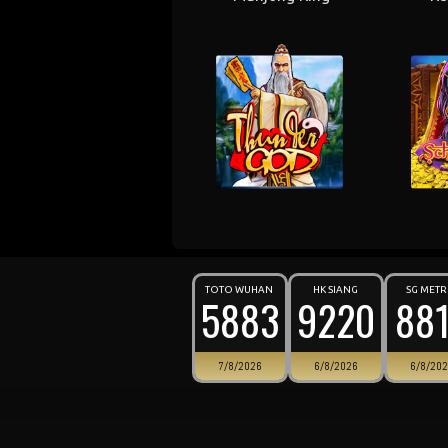
Thunder God
Sc
TOTO WUHAN
HK SIANG
SG MET
5883
9220
88
7/8/2026
6/8/2026
6/8/20
Ong Bak 2
Zo