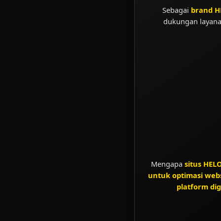
Sebagai
brand 
dukungan layana
Tsai Shen's Gift
T
Mengapa
situs HEL
untuk optimasi web
platform dig