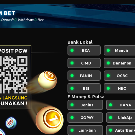
Win
M BET
Deposit
Withdraw
Bet
Bank Lokal
DBS
NOBU
Sinarmas
Mega
oat Ride : Hold
Savage Frontier Hold
Super Wi
And Win
And Win
Watermel
E Money & Pulsa
Jenius
DANA
GOPAY
LinkAja
Lain-lain
AntarBan