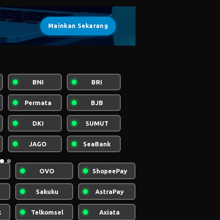
Mainkan Sekarang
Maybank
Mestika
UOB
BluBCA
ld
Seven Seas
on
OVO
ShopeePay
Sakuku
AstraPay
k
Telkomsel
Axiata