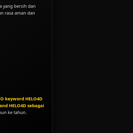
a yang bersih dan
an rasa aman dan
Tomb
Buccaneer Deluxe
SEO keyword HELO4D
and HELO4D sebagai
hun ke tahun.