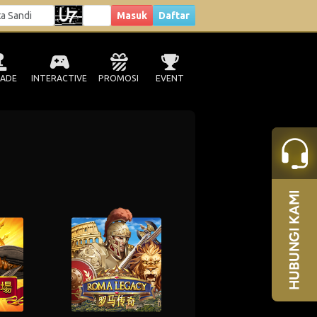
karang!
Masuk
Daftar
ADE
INTERACTIVE
PROMOSI
EVENT