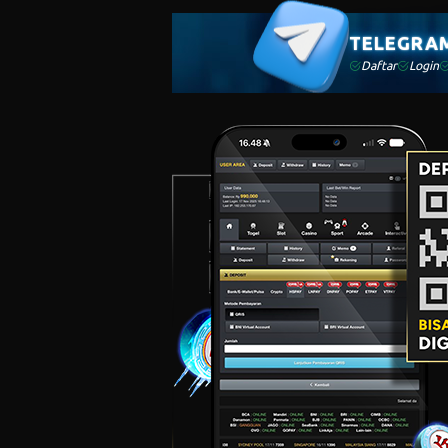
TELEGRA
Daftar
Login
Fortune Crown Gold
Steamb
Gift