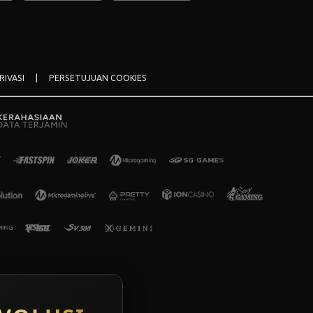
alth
Legend of Persia
RIVASI
|
PERSETUJUAN COOKIES
 Rio
Black Knight
Eve
Mahjong Reactor