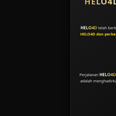
HELO4D
HELO4D
telah ber
HELO4D dan perk
Hot Wheels
B
HELO4D
Perjalanan
adalah menghadirka
Dolphins Pearl Deluxe
Capt